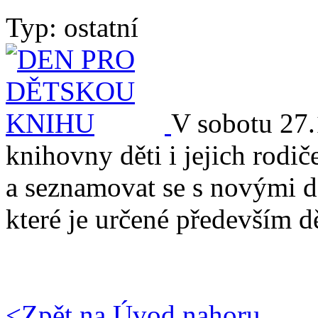
Typ: ostatní
V sobotu 27
knihovny děti i jejich rodič
a seznamovat se s novými d
které je určené především d
<
Zpět na Úvod
nahoru