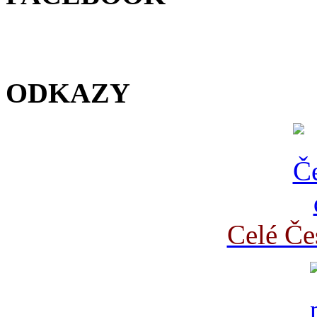
ODKAZY
Celé Če