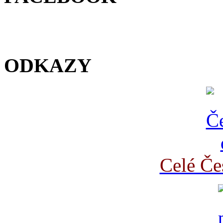
ODKAZY
Celé Če