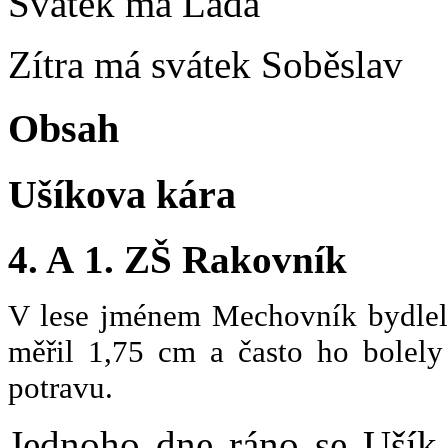
Svátek má
Lada
Zítra má svátek
Soběslav
Obsah
Ušíkova kára
4. A 1. ZŠ Rakovník
V lese jménem Mechovník bydlel 
měřil 1,75 cm a často ho bolely
potravu.
Jednoho dne ráno se Ušík 