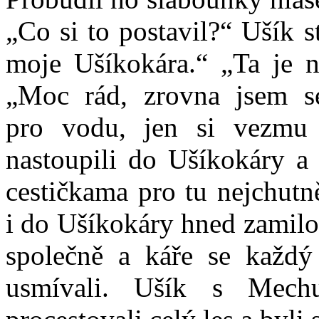
„Co si to postavil?“ Ušík 
moje Ušíkokára.“ „Ta je 
„Moc rád, zrovna jsem se
pro vodu, jen si vezmu 
nastoupili do Ušíkokáry a
cestičkama pro tu nejchutn
i do Ušíkokáry hned zamilo
společně a káře se každý
usmívali. Ušík s Mech