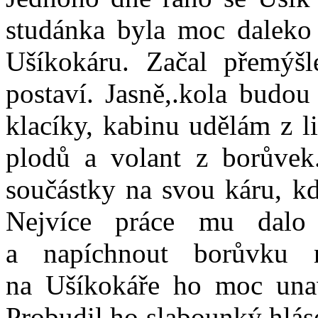
studánka byla moc daleko 
Ušíkokáru. Začal přemýšl
postaví. Jasně,.kola budou
klacíky, kabinu udělám z l
plodů a volant z borůvek.
součástky na svou káru, kd
Nejvíce práce mu dalo
a napíchnout borůvku n
na Ušíkokáře ho moc unav
Probudil ho slabounký hlás