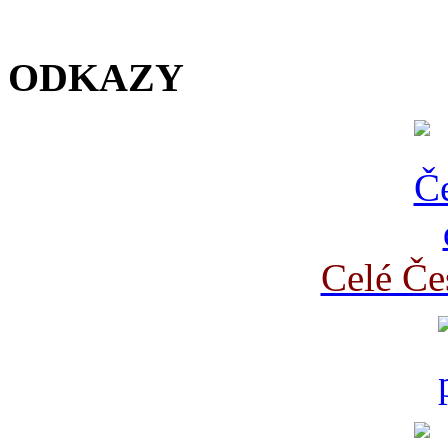
ODKAZY
Celé Če